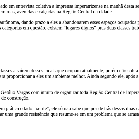
ado em entrevista coletiva a imprensa imperatrizense na manhã desta s
 ruas, avenidas e calçadas na Região Central da cidade.
 autônoma, dando prazo a eles a abandonarem esses espaços ocupados po
s categorias em questão, existem "lugares dignos" pras duas classes tr
.
lasses a saírem desses locais que ocupam atualmente, porém não sobra ma
o para proporcionar a eles um ambiente melhor. Ainda segundo ele, após
Getúlio Vargas com intuito de organizar toda Região Central de Imper
 de construção.
em prática o lado "xerife", ele só não sabe que por de trás dessas duas
rar uma grande resistência que resume-se em um problema que se arrast