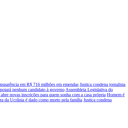
transparência em R$ 716 milhões em emendas
Justiça condena jornalista
apoiará nenhum candidato à governo
Assembleia Legislativa do
 abre novas inscrições para quem sonha com a casa própria
Homem é
ra da Ucrânia é dado como morto pela família
Justiça condena