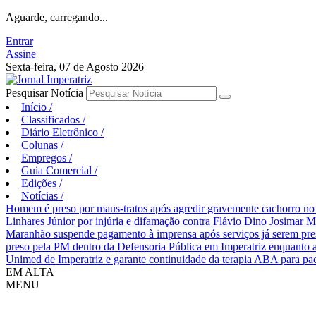
Aguarde, carregando...
Entrar
Assine
Sexta-feira, 07 de Agosto 2026
Pesquisar Notícia
Início
/
Classificados
/
Diário Eletrônico
/
Colunas
/
Empregos
/
Guia Comercial
/
Edições
/
Notícias
/
Homem é preso por maus-tratos após agredir gravemente cachorro no 
Linhares Júnior por injúria e difamação contra Flávio Dino
Josimar M
Maranhão suspende pagamento à imprensa após serviços já serem pre
preso pela PM dentro da Defensoria Pública em Imperatriz enquanto 
Unimed de Imperatriz e garante continuidade da terapia ABA para pa
EM ALTA
MENU