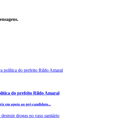
mensagens.
lítica do prefeito Rildo Amaral
iz em apoio ao pré-candidato...