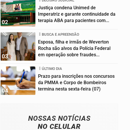
DECISÃO JUDICIAL
Justiça condena Unimed de
Imperatriz e garante continuidade da
terapia ABA para pacientes com...
02
BUSCA E APREENSÃO
Esposa, filha e irmãs de Weverton
Rocha são alvos da Polícia Federal
em operação sobre fraudes...
03
ÚLTIMO DIA
Prazo para inscrições nos concursos
da PMMA e Corpo de Bombeiros
termina nesta sexta-feira (07)
04
NOSSAS NOTÍCIAS
NO CELULAR