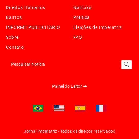
Direitos Humanos
Notícias
Bairros
Política
INFORME PUBLICITÁRIO
Eleições de Imperatriz
Sobre
FAQ
Contato
Pesquisar Notícia
Painel do Leitor
Termos de Uso e Privacidade
Esse site utiliza cookies para melhorar sua experiência
Jornal Imperatriz - Todos os direitos reservados
de navegação. Ao continuar o acesso, entendemos que