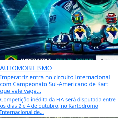
AUTOMOBILISMO
Imperatriz entra no circuito internacional
com Campeonato Sul-Americano de Kart
que vale vaga...
Competição inédita da FIA será disputada entre
os dias 2 e 4 de outubro, no Kartódromo
Internacional de...