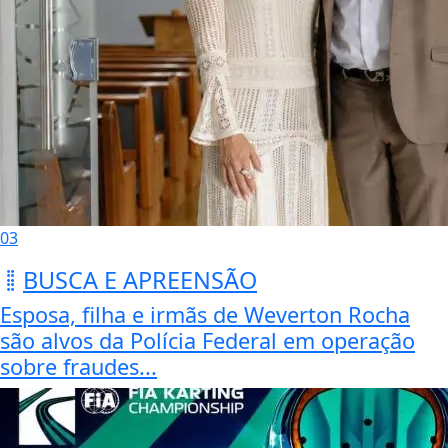
03
BUSCA E APREENSÃO
Esposa, filha e irmãs de Weverton Rocha
são alvos da Polícia Federal em operação
sobre fraudes...