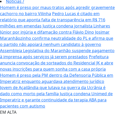
Notícias
/
Homem é preso por maus-tratos após agredir gravemente
cachorro no bairro Vilinha
Pedro Lucas é citado em
relatório que aponta falta de transparência em R$ 716
milhões em emendas
Justiça condena jornalista Linhares
Júnior por injúria e difamação contra Flávio Dino
Josimar
Maranhãozinho confirma neutralidade do PL e afirma que
o partido não apoiará nenhum candidato à governo
Assembleia Legislativa do Maranhão suspende pagamento
à imprensa após serviços já serem prestados
Prefeitura
anuncia convocação de sorteados do Residencial JK e abre
novas inscrições para quem sonha com a casa própria
Homem é preso pela PM dentro da Defensoria Pública em
Imperatriz enquanto aguardava atendimento jurídico
Jovem de Açailândia que lutava na guerra da Ucrânia é
dado como morto pela família
Justiça condena Unimed de
Imperatriz e garante continuidade da terapia ABA para
pacientes com autismo
EM ALTA