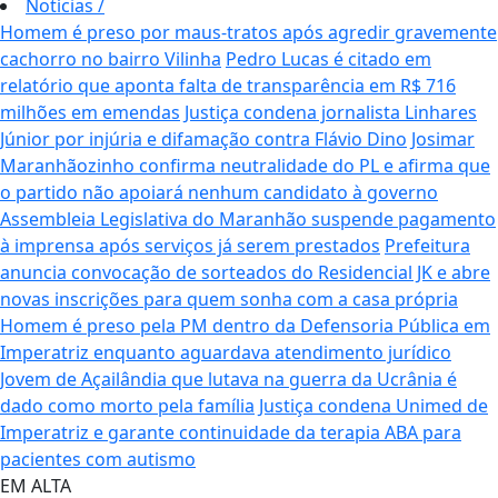
Notícias
/
Homem é preso por maus-tratos após agredir gravemente
cachorro no bairro Vilinha
Pedro Lucas é citado em
relatório que aponta falta de transparência em R$ 716
milhões em emendas
Justiça condena jornalista Linhares
Júnior por injúria e difamação contra Flávio Dino
Josimar
Maranhãozinho confirma neutralidade do PL e afirma que
o partido não apoiará nenhum candidato à governo
Assembleia Legislativa do Maranhão suspende pagamento
à imprensa após serviços já serem prestados
Prefeitura
anuncia convocação de sorteados do Residencial JK e abre
novas inscrições para quem sonha com a casa própria
Homem é preso pela PM dentro da Defensoria Pública em
Imperatriz enquanto aguardava atendimento jurídico
Jovem de Açailândia que lutava na guerra da Ucrânia é
dado como morto pela família
Justiça condena Unimed de
Imperatriz e garante continuidade da terapia ABA para
pacientes com autismo
EM ALTA