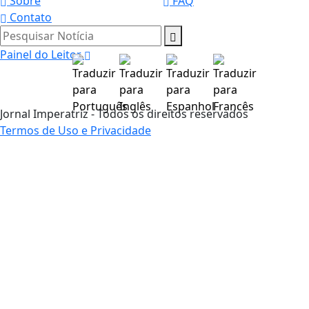
Sobre
FAQ
Contato
Pesquisar Notícia
Painel do Leitor
Jornal Imperatriz - Todos os direitos reservados
Termos de Uso e Privacidade