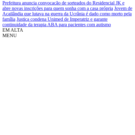
Prefeitura anuncia convocação de sorteados do Residencial JK e
abre novas inscrições para quem sonha com a casa própria
Jovem de
Açailândia que lutava na guerra da Ucrânia é dado como morto pela
família
Justiça condena Unimed de Imperatriz e garante
continuidade da terapia ABA para pacientes com autismo
EM ALTA
MENU