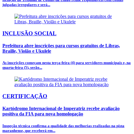
julgadas irregulares e será...
INCLUSÃO SOCIAL
Prefeitura abre inscrições para cursos gratuitos de Libras,
Braille, Violão e Ukulele
As inscrições começam nesta terça-feira (4) para servidores municipais e, na
quarta-feira (5), serão...
CERTIFICAÇÃO
Kartódromo Internacional de Imperatriz recebe avaliação
positiva da FIA para nova homologação
Inspeção técnica confirma a qualidade das melhorias realizadas na pista
maranhense, que receberá em...