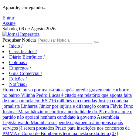
Aguarde, carregando...
Entrar
Assine
Sábado, 08 de Agosto 2026
Pesquisar Notícia
Início
/
Classificados
/
Diário Eletrônico
/
Colunas
/
Empregos
/
Guia Comercial
/
Edições
/
Notícias
/
Homem é preso por maus-tratos após agredir gravemente cachorro
no bairro Vilinha
Pedro Lucas é citado em relatório que aponta falta
de transparência em R$ 716 milhões em emendas
Justiça condena
jornalista Linhares Júnior por injúria e difamação contra Flávio Dino
Josimar Maranhãozinho confirma neutralidade do PL e afirma que o
partido não apoiará nenhum candidato à governo
Assembleia
Legislativa do Maranhão suspende pagamento à imprensa após
serviços já serem prestados
Prazo para inscrições nos concursos da
PMMA e Corpo de Bombeiros termina nesta sexta-feira (07)