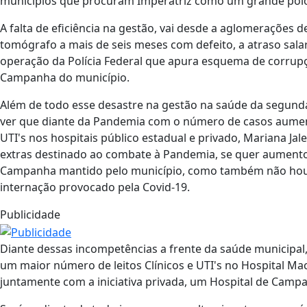
municípios que procuram Imperatriz como um grande pólo
A falta de eficiência na gestão, vai desde a aglomerações d
tomógrafo a mais de seis meses com defeito, a atraso sala
operação da Polícia Federal que apura esquema de corrup
Campanha do município.
Além de todo esse desastre na gestão na saúde da segund
ver que diante da Pandemia com o número de casos aument
UTI's nos hospitais público estadual e privado, Mariana 
extras destinado ao combate à Pandemia, se quer aumentou
Campanha mantido pelo município, como também não houve
internação provocado pela Covid-19.
Publicidade
Diante dessas incompetências a frente da saúde municipal
um maior número de leitos Clínicos e UTI's no Hospital Mac
juntamente com a iniciativa privada, um Hospital de Camp