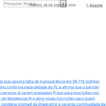
Pesquisar Notícia
SÁBADO, 08 DE AGOSTO 2026
Assine
io que aponta falta de transparência em R$ 716 milhões
ho confirma neutralidade do PL e afirma que o partido
serviços já serem prestados
Prazo para inscrições nos
 do Residencial JK e abre novas inscrições para quem
a condena Unimed de Imperatriz e garante continuidade da