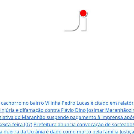
achorro no bairro Vilinha
Pedro Lucas é citado em relatór
 injúria e difamação contra Flávio Dino
Josimar Maranhãozin
slativa do Maranhão suspende pagamento à imprensa após 
xta-feira (07)
Prefeitura anuncia convocação de sorteados
na guerra da Ucrânia é dado como morto pela família
Justiç