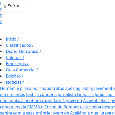
Entrar
Início
/
Classificados
/
Diário Eletrônico
/
Colunas
/
Empregos
/
Guia Comercial
/
Edições
/
Notícias
/
Homem é preso por maus-tratos após agredir gravemente c
em emendas
Justiça condena jornalista Linhares Júnior por
não apoiará nenhum candidato à governo
Assembleia Legi
concursos da PMMA e Corpo de Bombeiros termina nesta se
sonha com a casa própria
Jovem de Açailândia que lutava 