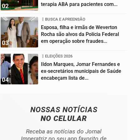
terapia ABA para pacientes com...
02
BUSCA E APREENSÃO
Esposa, filha e irmãs de Weverton
Rocha são alvos da Polícia Federal
em operação sobre fraudes...
03
ELEIÇÕES 2026
Ildon Marques, Jomar Fernandes e
ex-secretários municipais de Saúde
encabeçam lista de...
04
NOSSAS NOTÍCIAS
NO CELULAR
Receba as notícias do Jornal
Imperatriz no seu app favorito de