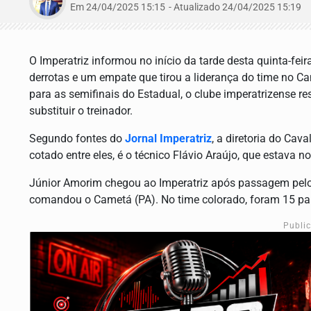
Em 24/04/2025 15:15
- Atualizado
24/04/2025 15:19
O Imperatriz informou no início da tarde desta quinta-fei
derrotas e um empate que tirou a liderança do time no
para as semifinais do Estadual, o clube imperatrizense re
substituir o treinador.
Segundo fontes do
Jornal Imperatriz
, a diretoria do Ca
cotado entre eles, é o técnico Flávio Araújo, que estava
Júnior Amorim chegou ao Imperatriz após passagem pelo 
comandou o Cametá (PA). No time colorado, foram 15 parti
Publi