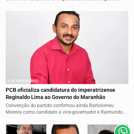
É DE IMPERATRIZ
Termos de Uso e Privacidade
PCB oficializa candidatura do imperatrizense
Reginaldo Lima ao Governo do Maranhão
Esse site utiliza cookies para melhorar sua experiência
Convenção do partido confirmou ainda Bartolomeu
de navegação. Ao continuar o acesso, entendemos que
Moreira como candidato a vice-governador e Raimundo...
você concorda com nossos Termos de Uso e
Privacidade.
PARA MAIS INFORMAÇÕES,
ACESSE NOSSOS TERMOS
CLICANDO AQUI