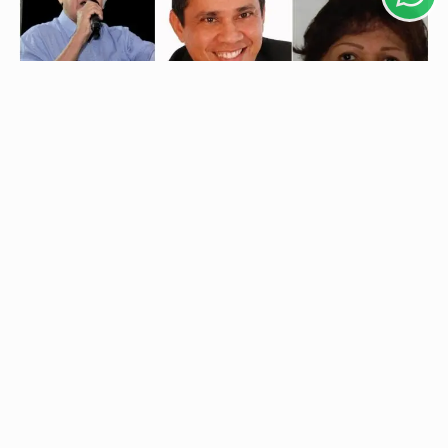
PROSSEGUIR
ELEIÇÕES 2026
Ildon Marques, Jomar Fernandes e ex-secretários
municipais de Saúde encabeçam lista de...
Relação do Tribunal de Contas da União reúne
responsáveis com contas julgadas irregulares e será...
Descubra Mais