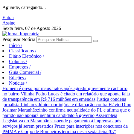
Aguarde, carregando...
Entrar
Assine
Sexta-feira, 07 de Agosto 2026
Pesquisar Notícia
Início
/
Classificados
/
Diário Eletrônico
/
Colunas
/
Empregos
/
Guia Comercial
/
Edições
/
Notícias
/
Homem é preso por maus-tratos após agredir gravemente cachorro
no bairro Vilinha
Pedro Lucas é citado em relatório que aponta falta
de transparência em R$ 716 milhões em emendas
Justiça condena
jornalista Linhares Júnior por injúria e difamação contra Flávio Dino
Josimar Maranhãozinho confirma neutralidade do PL e afirma que o
partido não apoiará nenhum candidato à governo
Assembleia
Legislativa do Maranhão suspende pagamento à imprensa após
serviços já serem prestados
Prazo para inscrições nos concursos da
PMMA e Corpo de Bombeiros termina nesta sexta-feira (07)