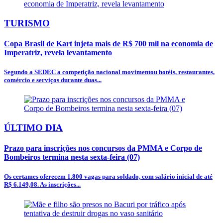
TURISMO
Copa Brasil de Kart injeta mais de R$ 700 mil na economia de
Imperatriz, revela levantamento
Segundo a SEDEC a competição nacional movimentou hotéis, restaurantes,
comércio e serviços durante duas...
ÚLTIMO DIA
Prazo para inscrições nos concursos da PMMA e Corpo de
Bombeiros termina nesta sexta-feira (07)
Os certames oferecem 1.800 vagas para soldado, com salário inicial de até
R$ 6.149,08. As inscrições...