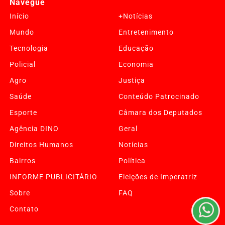
Navegue
Início
+Notícias
Mundo
Entretenimento
Tecnologia
Educação
Policial
Economia
Agro
Justiça
Saúde
Conteúdo Patrocinado
Esporte
Câmara dos Deputados
Agência DINO
Geral
Termos de Uso e Privacidade
Direitos Humanos
Notícias
Esse site utiliza cookies para melhorar sua experiência
Bairros
Política
de navegação. Ao continuar o acesso, entendemos que
INFORME PUBLICITÁRIO
Eleições de Imperatriz
você concorda com nossos Termos de Uso e
Privacidade.
Sobre
FAQ
PARA MAIS INFORMAÇÕES,
ACESSE NOSSOS TERMOS
Contato
CLICANDO AQUI