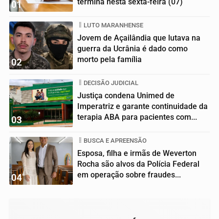
termina nesta sexta-feira (07)
01
LUTO MARANHENSE
Jovem de Açailândia que lutava na
guerra da Ucrânia é dado como
morto pela família
02
DECISÃO JUDICIAL
Justiça condena Unimed de
Imperatriz e garante continuidade da
terapia ABA para pacientes com...
03
BUSCA E APREENSÃO
Esposa, filha e irmãs de Weverton
Rocha são alvos da Polícia Federal
em operação sobre fraudes...
04