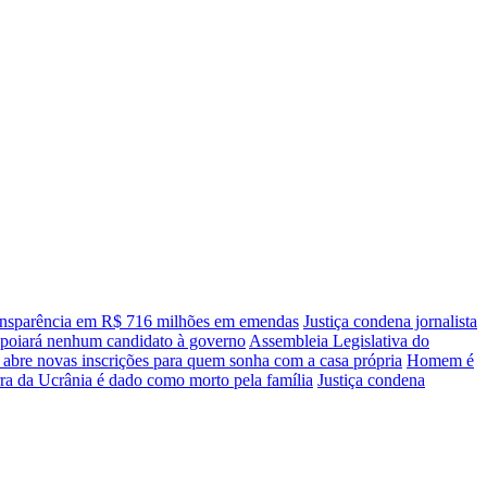
transparência em R$ 716 milhões em emendas
Justiça condena jornalista
apoiará nenhum candidato à governo
Assembleia Legislativa do
 abre novas inscrições para quem sonha com a casa própria
Homem é
ra da Ucrânia é dado como morto pela família
Justiça condena