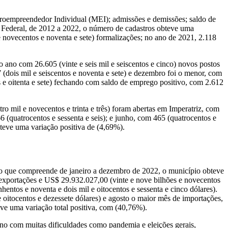
roempreendedor Individual (MEI); admissões e demissões; saldo de
 Federal, de 2012 a 2022, o número de cadastros obteve uma
 novecentos e noventa e sete) formalizações; no ano de 2021, 2.118
no com 26.605 (vinte e seis mil e seiscentos e cinco) novos postos
 (dois mil e seiscentos e noventa e sete) e dezembro foi o menor, com
 e oitenta e sete) fechando com saldo de emprego positivo, com 2.612
il e novecentos e trinta e três) foram abertas em Imperatriz, com
 (quatrocentos e sessenta e seis); e junho, com 465 (quatrocentos e
bteve uma variação positiva de (4,69%).
do que compreende de janeiro a dezembro de 2022, o município obteve
) exportações e US$ 29.932.027,00 (vinte e nove bilhões e novecentos
hentos e noventa e dois mil e oitocentos e sessenta e cinco dólares).
oitocentos e dezessete dólares) e agosto o maior mês de importações,
ve uma variação total positiva, com (40,76%).
o com muitas dificuldades como pandemia e eleições gerais,