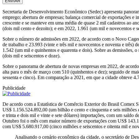
ENVIAR
Secretaria de Desenvolvimento Econômico (Sedec) apresenta panoram
emprego; abertura de empresas; balança comercial de exportações e
crescente e se manteve em uma média de quase 2 mil cadastros ao ano
(dois mil cento e dezoito); e em 2022, 1.961 (um mil e novecentos e 
Sobre o número de admissões em 2022, de acordo com o Novo Caged, n
de trabalho e 23.993 (vinte e três mil e novecentos e noventa e três)
1.542 (um mil e quinhentos e quarenta e dois). Sobre as demissões, 
(dois mil e seiscentos e doze).
Sobre o panorama de abertura de novas empresas em 2022, de acordo 
alta para o mês de março com 510 (quinhentos e dez); seguido de maio
sessenta e cinco). Em comparação a 2021, em que a cidade obteve 4.71
Publicidade
De acordo com a Estatística de Comércio Exterior do Brasil Comex S
US$ 1.156.524.892,00 (um bilhão e cento e cinquenta e seis milhões e
e trinta e dois mil e vinte e sete dólares) importações, com um saldo 
Outubro foi o mês com maior número de exportações com US$ 143.191.8
com US$ 5.680.917,00 (cinco milhões e seiscentos e oitenta mil e nov
Analisando o cenário econômico da cidade, o secretário de De