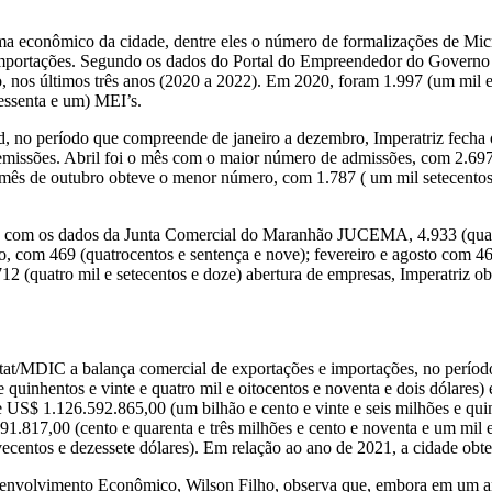
a econômico da cidade, dentre eles o número de formalizações de Mic
 importações. Segundo os dados do Portal do Empreendedor do Governo
, nos últimos três anos (2020 a 2022). Em 2020, foram 1.997 (um mil e
sessenta e um) MEI’s.
o período que compreende de janeiro a dezembro, Imperatriz fecha o a
 demissões. Abril foi o mês com o maior número de admissões, com 2.697
o mês de outubro obteve o menor número, com 1.787 ( um mil setecentos
com os dados da Junta Comercial do Maranhão JUCEMA, 4.933 (quatro m
, com 469 (quatrocentos e sentença e nove); fevereiro e agosto com 466
2 (quatro mil e setecentos e doze) abertura de empresas, Imperatriz o
tat/MDIC a balança comercial de exportações e importações, no perío
 quinhentos e vinte e quatro mil e oitocentos e noventa e dois dólares
de US$ 1.126.592.865,00 (um bilhão e cento e vinte e seis milhões e quin
17,00 (cento e quarenta e três milhões e cento e noventa e um mil e 
ecentos e dezessete dólares). Em relação ao ano de 2021, a cidade obte
senvolvimento Econômico, Wilson Filho, observa que, embora em um an