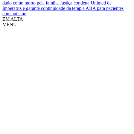
dado como morto pela família
Justiça condena Unimed de
Imperatriz e garante continuidade da terapia ABA para pacientes
com autismo
EM ALTA
MENU