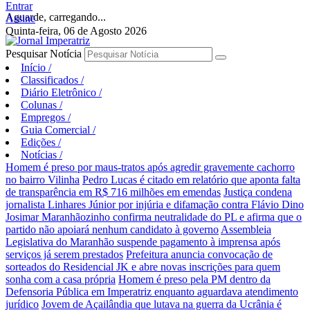
Entrar
Aguarde, carregando...
Assine
Quinta-feira, 06 de Agosto 2026
Pesquisar Notícia
Início
/
Classificados
/
Diário Eletrônico
/
Colunas
/
Empregos
/
Guia Comercial
/
Edições
/
Notícias
/
Homem é preso por maus-tratos após agredir gravemente cachorro
no bairro Vilinha
Pedro Lucas é citado em relatório que aponta falta
de transparência em R$ 716 milhões em emendas
Justiça condena
jornalista Linhares Júnior por injúria e difamação contra Flávio Dino
Josimar Maranhãozinho confirma neutralidade do PL e afirma que o
partido não apoiará nenhum candidato à governo
Assembleia
Legislativa do Maranhão suspende pagamento à imprensa após
serviços já serem prestados
Prefeitura anuncia convocação de
sorteados do Residencial JK e abre novas inscrições para quem
sonha com a casa própria
Homem é preso pela PM dentro da
Defensoria Pública em Imperatriz enquanto aguardava atendimento
jurídico
Jovem de Açailândia que lutava na guerra da Ucrânia é