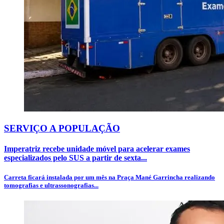
SERVIÇO A POPULAÇÃO
Imperatriz recebe unidade móvel para acelerar exames
especializados pelo SUS a partir de sexta...
Carreta ficará instalada por um mês na Praça Mané Garrincha realizando
tomografias e ultrassonografias...