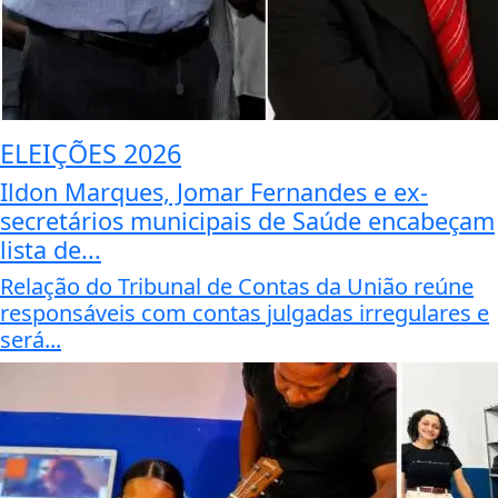
ELEIÇÕES 2026
Ildon Marques, Jomar Fernandes e ex-
secretários municipais de Saúde encabeçam
lista de...
Relação do Tribunal de Contas da União reúne
responsáveis com contas julgadas irregulares e
será...