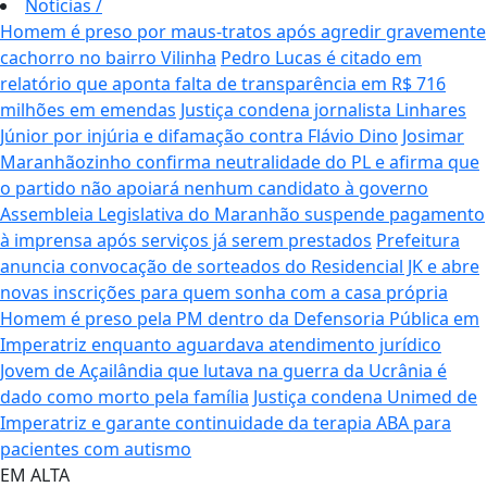
Notícias
/
Homem é preso por maus-tratos após agredir gravemente
cachorro no bairro Vilinha
Pedro Lucas é citado em
relatório que aponta falta de transparência em R$ 716
milhões em emendas
Justiça condena jornalista Linhares
Júnior por injúria e difamação contra Flávio Dino
Josimar
Maranhãozinho confirma neutralidade do PL e afirma que
o partido não apoiará nenhum candidato à governo
Assembleia Legislativa do Maranhão suspende pagamento
à imprensa após serviços já serem prestados
Prefeitura
anuncia convocação de sorteados do Residencial JK e abre
novas inscrições para quem sonha com a casa própria
Homem é preso pela PM dentro da Defensoria Pública em
Imperatriz enquanto aguardava atendimento jurídico
Jovem de Açailândia que lutava na guerra da Ucrânia é
dado como morto pela família
Justiça condena Unimed de
Imperatriz e garante continuidade da terapia ABA para
pacientes com autismo
EM ALTA