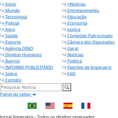
Início
+Notícias
Mundo
Entretenimento
Tecnologia
Educação
Policial
Economia
Agro
Justiça
Saúde
Conteúdo Patrocinado
Esporte
Câmara dos Deputados
Agência DINO
Geral
Direitos Humanos
Notícias
Bairros
Política
INFORME PUBLICITÁRIO
Eleições de Imperatriz
Sobre
FAQ
Contato
Pesquisar Notícia
Painel do Leitor
Jornal Imperatriz - Todos os direitos reservados