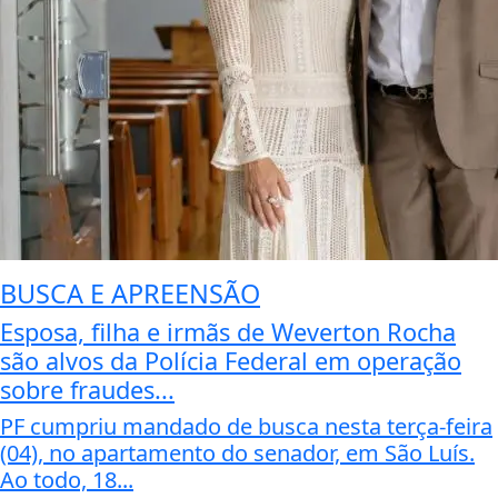
BUSCA E APREENSÃO
Esposa, filha e irmãs de Weverton Rocha
são alvos da Polícia Federal em operação
sobre fraudes...
PF cumpriu mandado de busca nesta terça-feira
(04), no apartamento do senador, em São Luís.
Ao todo, 18...