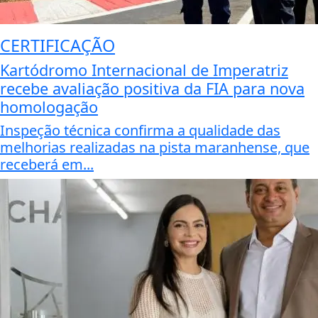
CERTIFICAÇÃO
Kartódromo Internacional de Imperatriz
recebe avaliação positiva da FIA para nova
homologação
Inspeção técnica confirma a qualidade das
melhorias realizadas na pista maranhense, que
receberá em...