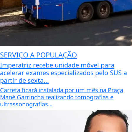
SERVIÇO A POPULAÇÃO
Imperatriz recebe unidade móvel para
acelerar exames especializados pelo SUS a
partir de sexta...
Carreta ficará instalada por um mês na Praça
Mané Garrincha realizando tomografias e
ultrassonografias...