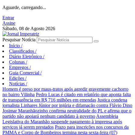
Aguarde, carregando...
Entrar
Assine
Sábado, 08 de Agosto 2026
Pesquisar Notícia
Início
/
Classificados
/
Diário Eletrônico
/
Colunas
/
Empregos
/
Guia Comercial
/
Edições
/
Notícias
/
Homem é preso por maus-tratos após agredir gravemente cachorro
no bairro Vilinha
Pedro Lucas é citado em relatório que aponta falta
de transparência em R$ 716 milhões em emendas
Justiça condena
jornalista Linhares Júnior por injúria e difamação contra Flávio Dino
Josimar Maranhãozinho confirma neutralidade do PL e afirma que o
partido não apoiará nenhum candidato à governo
Assembleia
Legislativa do Maranhão suspende pagamento à imprensa após
serviços já serem prestados
Prazo para inscrições nos concursos da
PMMA e Corpo de Bombeiros termina nesta sexta-feira (07)