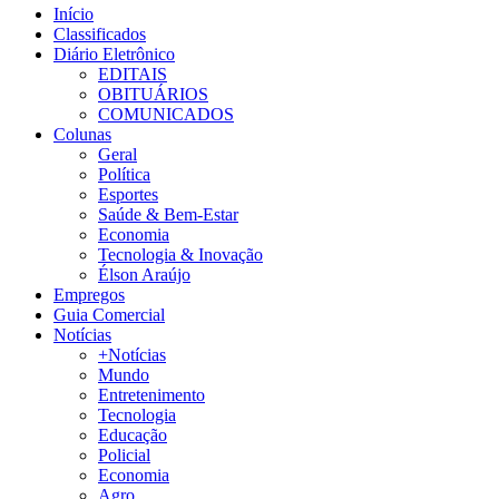
Início
Classificados
Diário Eletrônico
EDITAIS
OBITUÁRIOS
COMUNICADOS
Colunas
Geral
Política
Esportes
Saúde & Bem-Estar
Economia
Tecnologia & Inovação
Élson Araújo
Empregos
Guia Comercial
Notícias
+Notícias
Mundo
Entretenimento
Tecnologia
Educação
Policial
Economia
Agro