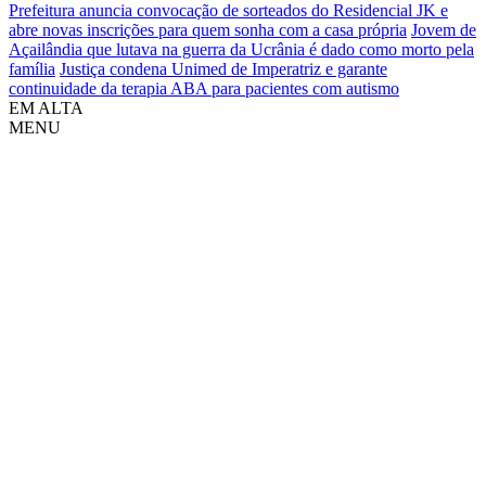
Prefeitura anuncia convocação de sorteados do Residencial JK e
abre novas inscrições para quem sonha com a casa própria
Jovem de
Açailândia que lutava na guerra da Ucrânia é dado como morto pela
família
Justiça condena Unimed de Imperatriz e garante
continuidade da terapia ABA para pacientes com autismo
EM ALTA
MENU