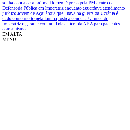
sonha com a casa própria
Homem é preso pela PM dentro da
Defensoria Pública em Imperatriz enquanto aguardava atendimento
jurídico
Jovem de Açailândia que lutava na guerra da Ucrânia é
dado como morto pela família
Justiça condena Unimed de
Imperatriz e garante continuidade da terapia ABA para pacientes
com autismo
EM ALTA
MENU