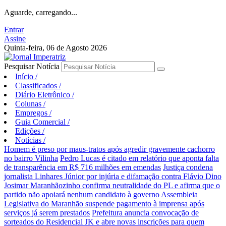
Aguarde, carregando...
Entrar
Assine
Quinta-feira, 06 de Agosto 2026
Pesquisar Notícia
Início
/
Classificados
/
Diário Eletrônico
/
Colunas
/
Empregos
/
Guia Comercial
/
Edições
/
Notícias
/
Homem é preso por maus-tratos após agredir gravemente cachorro
no bairro Vilinha
Pedro Lucas é citado em relatório que aponta falta
de transparência em R$ 716 milhões em emendas
Justiça condena
jornalista Linhares Júnior por injúria e difamação contra Flávio Dino
Josimar Maranhãozinho confirma neutralidade do PL e afirma que o
partido não apoiará nenhum candidato à governo
Assembleia
Legislativa do Maranhão suspende pagamento à imprensa após
serviços já serem prestados
Prefeitura anuncia convocação de
sorteados do Residencial JK e abre novas inscrições para quem