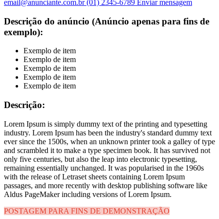
email@anunciante.com.br
(01) 2345-6789
Enviar mensagem
Descrição do anúncio (Anúncio apenas para fins de
exemplo):
Exemplo de item
Exemplo de item
Exemplo de item
Exemplo de item
Exemplo de item
Descrição:
Lorem Ipsum is simply dummy text of the printing and typesetting
industry. Lorem Ipsum has been the industry's standard dummy text
ever since the 1500s, when an unknown printer took a galley of type
and scrambled it to make a type specimen book. It has survived not
only five centuries, but also the leap into electronic typesetting,
remaining essentially unchanged. It was popularised in the 1960s
with the release of Letraset sheets containing Lorem Ipsum
passages, and more recently with desktop publishing software like
Aldus PageMaker including versions of Lorem Ipsum.
POSTAGEM PARA FINS DE DEMONSTRAÇÃO