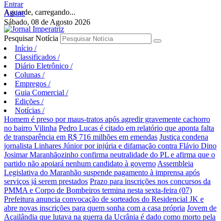
Entrar
Aguarde, carregando...
Assine
Sábado, 08 de Agosto 2026
Pesquisar Notícia
Início
/
Classificados
/
Diário Eletrônico
/
Colunas
/
Empregos
/
Guia Comercial
/
Edições
/
Notícias
/
Homem é preso por maus-tratos após agredir gravemente cachorro
no bairro Vilinha
Pedro Lucas é citado em relatório que aponta falta
de transparência em R$ 716 milhões em emendas
Justiça condena
jornalista Linhares Júnior por injúria e difamação contra Flávio Dino
Josimar Maranhãozinho confirma neutralidade do PL e afirma que o
partido não apoiará nenhum candidato à governo
Assembleia
Legislativa do Maranhão suspende pagamento à imprensa após
serviços já serem prestados
Prazo para inscrições nos concursos da
PMMA e Corpo de Bombeiros termina nesta sexta-feira (07)
Prefeitura anuncia convocação de sorteados do Residencial JK e
abre novas inscrições para quem sonha com a casa própria
Jovem de
Açailândia que lutava na guerra da Ucrânia é dado como morto pela