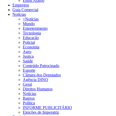
Élson Araújo
Empregos
Guia Comercial
Notícias
+Notícias
Mundo
Entretenimento
Tecnologia
Educação
Policial
Economia
Agro
Justiça
Saúde
Conteúdo Patrocinado
Esporte
Câmara dos Deputados
Agência DINO
Geral
Direitos Humanos
Notícias
Bairros
Política
INFORME PUBLICITÁRIO
Eleições de Imperatriz