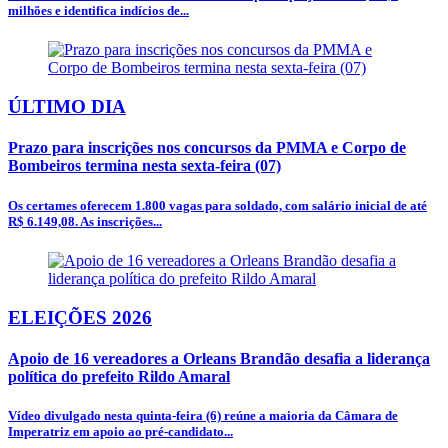
milhões e identifica indícios de...
ÚLTIMO DIA
Prazo para inscrições nos concursos da PMMA e Corpo de
Bombeiros termina nesta sexta-feira (07)
Os certames oferecem 1.800 vagas para soldado, com salário inicial de até
R$ 6.149,08. As inscrições...
ELEIÇÕES 2026
Apoio de 16 vereadores a Orleans Brandão desafia a liderança
política do prefeito Rildo Amaral
Vídeo divulgado nesta quinta-feira (6) reúne a maioria da Câmara de
Imperatriz em apoio ao pré-candidato...