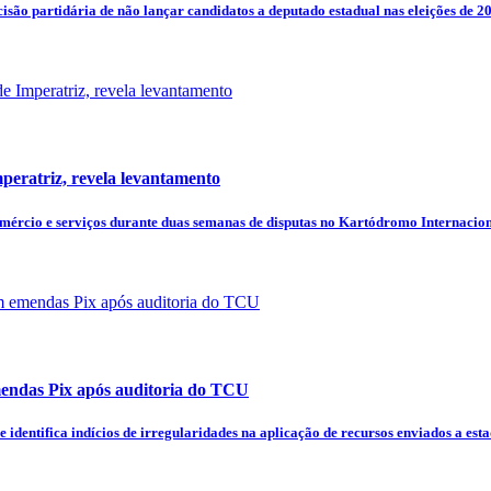
isão partidária de não lançar candidatos a deputado estadual nas eleições de 2
peratriz, revela levantamento
rcio e serviços durante duas semanas de disputas no Kartódromo Internacional
emendas Pix após auditoria do TCU
identifica indícios de irregularidades na aplicação de recursos enviados a esta