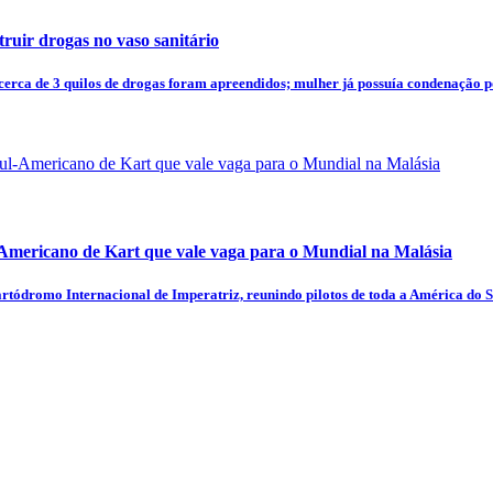
truir drogas no vaso sanitário
 cerca de 3 quilos de drogas foram apreendidos; mulher já possuía condenação po
-Americano de Kart que vale vaga para o Mundial na Malásia
artódromo Internacional de Imperatriz, reunindo pilotos de toda a América do S