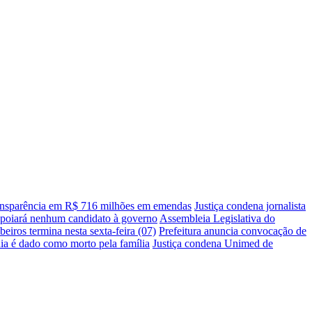
transparência em R$ 716 milhões em emendas
Justiça condena jornalista
apoiará nenhum candidato à governo
Assembleia Legislativa do
ros termina nesta sexta-feira (07)
Prefeitura anuncia convocação de
ia é dado como morto pela família
Justiça condena Unimed de