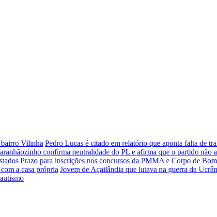
bairro Vilinha
Pedro Lucas é citado em relatório que aponta falta de 
aranhãozinho confirma neutralidade do PL e afirma que o partido não 
stados
Prazo para inscrições nos concursos da PMMA e Corpo de Bombei
 com a casa própria
Jovem de Açailândia que lutava na guerra da Ucrân
 autismo