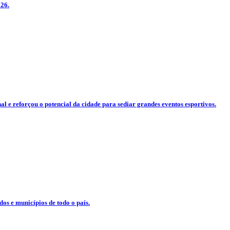
026.
 e reforçou o potencial da cidade para sediar grandes eventos esportivos.
dos e municípios de todo o país.