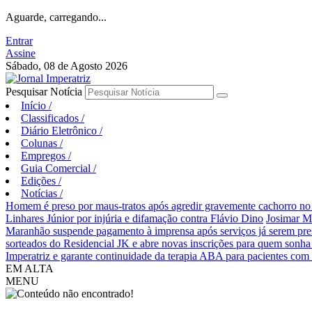
Aguarde, carregando...
Entrar
Assine
Sábado, 08 de Agosto 2026
Pesquisar Notícia
Início
/
Classificados
/
Diário Eletrônico
/
Colunas
/
Empregos
/
Guia Comercial
/
Edições
/
Notícias
/
Homem é preso por maus-tratos após agredir gravemente cachorro no 
Linhares Júnior por injúria e difamação contra Flávio Dino
Josimar M
Maranhão suspende pagamento à imprensa após serviços já serem pre
sorteados do Residencial JK e abre novas inscrições para quem sonha
Imperatriz e garante continuidade da terapia ABA para pacientes com
EM ALTA
MENU