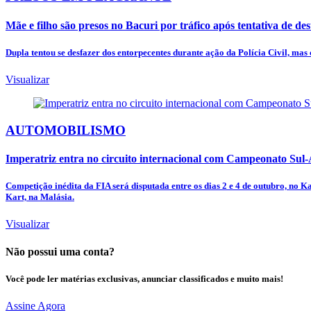
Mãe e filho são presos no Bacuri por tráfico após tentativa de des
Dupla tentou se desfazer dos entorpecentes durante ação da Polícia Civil, mas
Visualizar
AUTOMOBILISMO
Imperatriz entra no circuito internacional com Campeonato Sul
Competição inédita da FIA será disputada entre os dias 2 e 4 de outubro, no K
Kart, na Malásia.
Visualizar
Não possui uma conta?
Você pode ler matérias exclusivas, anunciar classificados e muito mais!
Assine Agora