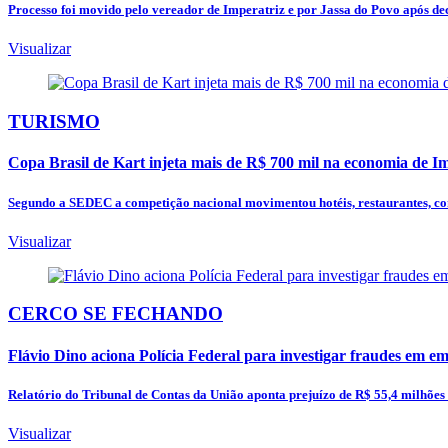
Processo foi movido pelo vereador de Imperatriz e por Jassa do Povo após dec
Visualizar
TURISMO
Copa Brasil de Kart injeta mais de R$ 700 mil na economia de Im
Segundo a SEDEC a competição nacional movimentou hotéis, restaurantes, comé
Visualizar
CERCO SE FECHANDO
Flávio Dino aciona Polícia Federal para investigar fraudes em 
Relatório do Tribunal de Contas da União aponta prejuízo de R$ 55,4 milhões e 
Visualizar