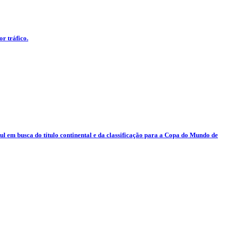
r tráfico.
ul em busca do título continental e da classificação para a Copa do Mundo de