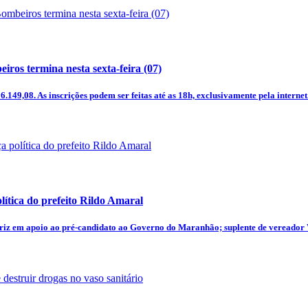
ros termina nesta sexta-feira (07)
.149,08. As inscrições podem ser feitas até as 18h, exclusivamente pela internet
lítica do prefeito Rildo Amaral
triz em apoio ao pré-candidato ao Governo do Maranhão; suplente de vereador