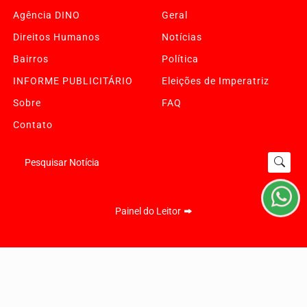
Agência DINO
Geral
Direitos Humanos
Notícias
Bairros
Política
INFORME PUBLICITÁRIO
Eleições de Imperatriz
Sobre
FAQ
Termos de Uso e Privacidade
Contato
Esse site utiliza cookies para melhorar sua experiência
de navegação. Ao continuar o acesso, entendemos que
você concorda com nossos Termos de Uso e
Pesquisar Notícia
Privacidade.
PARA MAIS INFORMAÇÕES,
ACESSE NOSSOS TERMOS
CLICANDO AQUI
Painel do Leitor
PROSSEGUIR