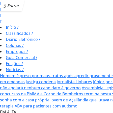
Entrar
Início
/
Classificados
/
Diário Eletrônico
/
Colunas
/
Empregos
/
Guia Comercial
/
Edições
/
Notícias
/
Homem é preso por maus-tratos após agredir gravemente c
em emendas
Justiça condena jornalista Linhares Júnior por
não apoiará nenhum candidato à governo
Assembleia Legi
concursos da PMMA e Corpo de Bombeiros termina nesta se
sonha com a casa própria
Jovem de Açailândia que lutava 
terapia ABA para pacientes com autismo
EM ALTA