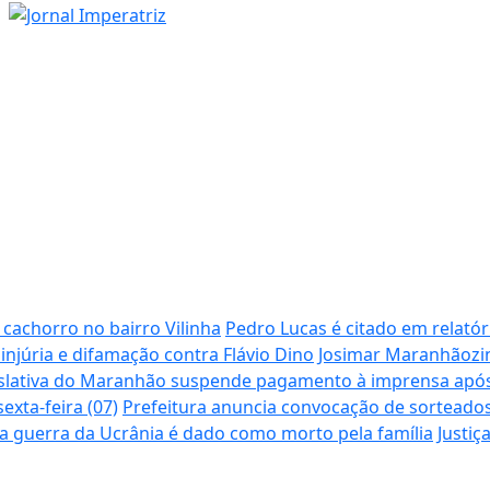
achorro no bairro Vilinha
Pedro Lucas é citado em relatór
 injúria e difamação contra Flávio Dino
Josimar Maranhãozin
slativa do Maranhão suspende pagamento à imprensa após 
xta-feira (07)
Prefeitura anuncia convocação de sorteados
na guerra da Ucrânia é dado como morto pela família
Justiç