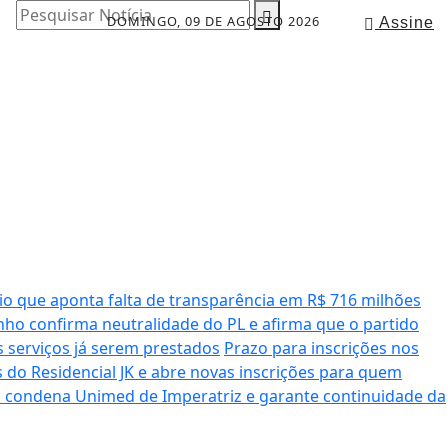
Pesquisar Notícia
DOMINGO, 09 DE AGOSTO 2026
Assine
io que aponta falta de transparência em R$ 716 milhões
ho confirma neutralidade do PL e afirma que o partido
serviços já serem prestados
Prazo para inscrições nos
 do Residencial JK e abre novas inscrições para quem
a condena Unimed de Imperatriz e garante continuidade da