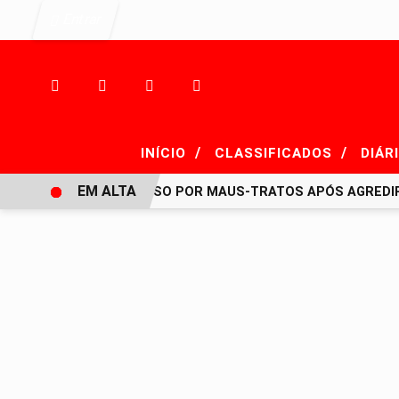
Entrar
/
/
INÍCIO
CLASSIFICADOS
DIÁR
EM ALTA
HOMEM É PRESO POR MAUS-TRATOS APÓS AGREDIR GR