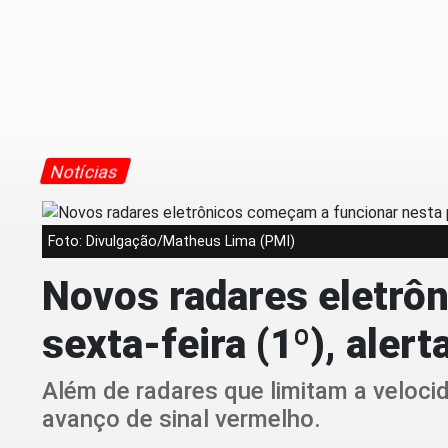
Notícias
Foto: Divulgação/Matheus Lima (PMI)
Novos radares eletrô
sexta-feira (1º), alert
Além de radares que limitam a veloci
avanço de sinal vermelho.