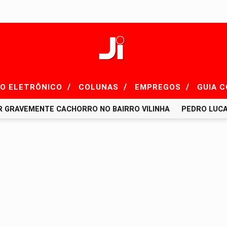
/
/
/
IO ELETRÔNICO
COLUNAS
EMPREGOS
GUIA 
AVEMENTE CACHORRO NO BAIRRO VILINHA
PEDRO LUCAS É