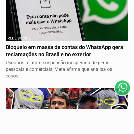
REDE SOCIAL
Termos de Uso e Privacidade
Bloqueio em massa de contas do WhatsApp gera
reclamações no Brasil e no exterior
Esse site utiliza cookies para melhorar sua experiência
Usuários relatam suspensão inesperada de perfis
de navegação. Ao continuar o acesso, entendemos que
pessoais e comerciais; Meta afirma que analisa os
você concorda com nossos Termos de Uso e
casos...
Privacidade.
PARA MAIS INFORMAÇÕES,
ACESSE NOSSOS TERMOS
CLICANDO AQUI
PROSSEGUIR