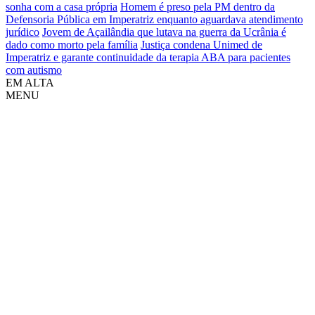
sonha com a casa própria
Homem é preso pela PM dentro da
Defensoria Pública em Imperatriz enquanto aguardava atendimento
jurídico
Jovem de Açailândia que lutava na guerra da Ucrânia é
dado como morto pela família
Justiça condena Unimed de
Imperatriz e garante continuidade da terapia ABA para pacientes
com autismo
EM ALTA
MENU