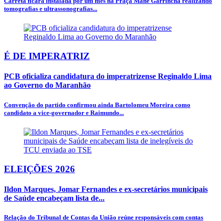
Carreta ficará instalada por um mês na Praça Mané Garrincha realizando
tomografias e ultrassonografias...
É DE IMPERATRIZ
PCB oficializa candidatura do imperatrizense Reginaldo Lima
ao Governo do Maranhão
Convenção do partido confirmou ainda Bartolomeu Moreira como
candidato a vice-governador e Raimundo...
ELEIÇÕES 2026
Ildon Marques, Jomar Fernandes e ex-secretários municipais
de Saúde encabeçam lista de...
Relação do Tribunal de Contas da União reúne responsáveis com contas