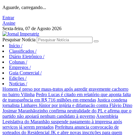
Aguarde, carregando...
Entrar
Assine
Sexta-feira, 07 de Agosto 2026
Pesquisar Notícia
Início
/
Classificados
/
Diário Eletrônico
/
Colunas
/
Empregos
/
Guia Comercial
/
Edições
/
Notícias
/
Homem é preso por maus-tratos após agredir gravemente cachorro
no bairro Vilinha
Pedro Lucas é citado em relatório que aponta falta
de transparência em R$ 716 milhões em emendas
Justiça condena
jornalista Linhares Júnior por injúria e difamação contra Flávio Dino
Josimar Maranhãozinho confirma neutralidade do PL e afirma que o
partido não apoiará nenhum candidato à governo
Assembleia
Legislativa do Maranhão suspende pagamento à imprensa após
serviços já serem prestados
Prefeitura anuncia convocação de
sorteados do Residencial JK e abre novas inscrições para quem