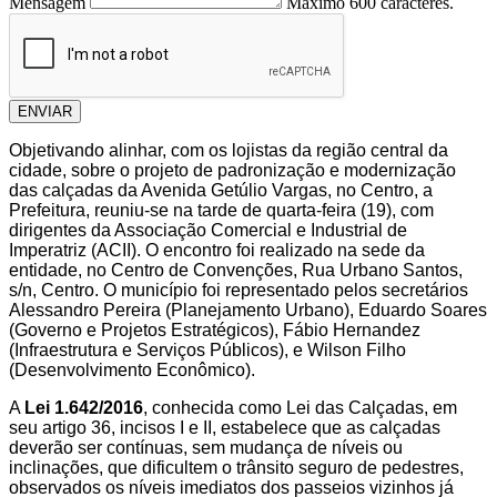
Mensagem
Máximo 600 caracteres.
ENVIAR
Objetivando alinhar, com os lojistas da região central da
cidade, sobre o projeto de padronização e modernização
das calçadas da Avenida Getúlio Vargas, no Centro, a
Prefeitura, reuniu-se na tarde de quarta-feira (19), com
dirigentes da Associação Comercial e Industrial de
Imperatriz (ACII). O encontro foi realizado na sede da
entidade, no Centro de Convenções, Rua Urbano Santos,
s/n, Centro. O município foi representado pelos secretários
Alessandro Pereira (Planejamento Urbano), Eduardo Soares
(Governo e Projetos Estratégicos), Fábio Hernandez
(Infraestrutura e Serviços Públicos), e Wilson Filho
(Desenvolvimento Econômico).
A
Lei 1.642/2016
, conhecida como Lei das Calçadas, em
seu artigo 36, incisos I e II, estabelece que as calçadas
deverão ser contínuas, sem mudança de níveis ou
inclinações, que dificultem o trânsito seguro de pedestres,
observados os níveis imediatos dos passeios vizinhos já