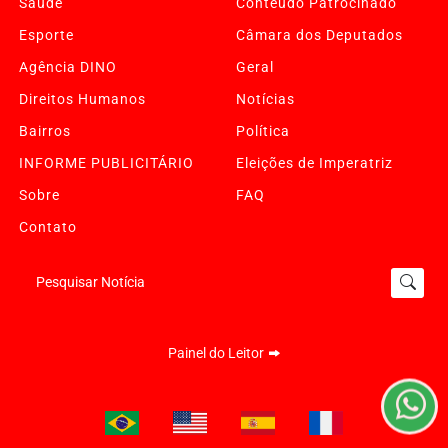
Saúde
Conteúdo Patrocinado
Esporte
Câmara dos Deputados
Agência DINO
Geral
Direitos Humanos
Notícias
Bairros
Política
INFORME PUBLICITÁRIO
Eleições de Imperatriz
Sobre
FAQ
Contato
Termos de Uso e Privacidade
Pesquisar Notícia
Esse site utiliza cookies para melhorar sua experiência
de navegação. Ao continuar o acesso, entendemos que
você concorda com nossos Termos de Uso e
Painel do Leitor
Privacidade.
PARA MAIS INFORMAÇÕES,
ACESSE NOSSOS TERMOS
CLICANDO AQUI
PROSSEGUIR