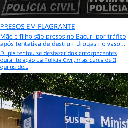
PRESOS EM FLAGRANTE
Mãe e filho são presos no Bacuri por tráfico
após tentativa de destruir drogas no vaso...
Dupla tentou se desfazer dos entorpecentes
durante ação da Polícia Civil, mas cerca de 3
quilos de...