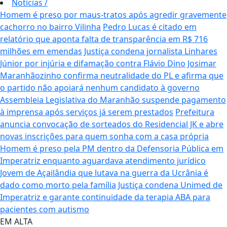
Notícias
/
Homem é preso por maus-tratos após agredir gravemente
cachorro no bairro Vilinha
Pedro Lucas é citado em
relatório que aponta falta de transparência em R$ 716
milhões em emendas
Justiça condena jornalista Linhares
Júnior por injúria e difamação contra Flávio Dino
Josimar
Maranhãozinho confirma neutralidade do PL e afirma que
o partido não apoiará nenhum candidato à governo
Assembleia Legislativa do Maranhão suspende pagamento
à imprensa após serviços já serem prestados
Prefeitura
anuncia convocação de sorteados do Residencial JK e abre
novas inscrições para quem sonha com a casa própria
Homem é preso pela PM dentro da Defensoria Pública em
Imperatriz enquanto aguardava atendimento jurídico
Jovem de Açailândia que lutava na guerra da Ucrânia é
dado como morto pela família
Justiça condena Unimed de
Imperatriz e garante continuidade da terapia ABA para
pacientes com autismo
EM ALTA