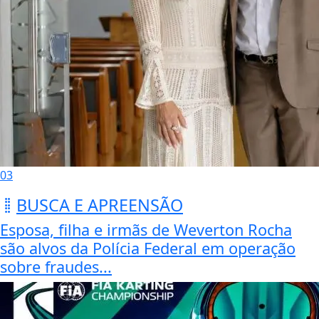
03
BUSCA E APREENSÃO
Esposa, filha e irmãs de Weverton Rocha
são alvos da Polícia Federal em operação
sobre fraudes...