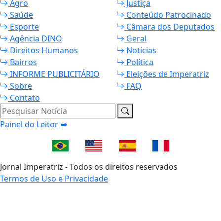
Agro
Justiça
Saúde
Conteúdo Patrocinado
Esporte
Câmara dos Deputados
Agência DINO
Geral
Direitos Humanos
Notícias
Bairros
Política
INFORME PUBLICITÁRIO
Eleições de Imperatriz
Sobre
FAQ
Contato
Pesquisar Notícia
Painel do Leitor
Jornal Imperatriz - Todos os direitos reservados
Termos de Uso e Privacidade