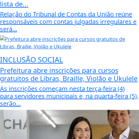
lista de...
Relação do Tribunal de Contas da União reúne
responsáveis com contas julgadas irregulares e
será...
INCLUSÃO SOCIAL
Prefeitura abre inscrições para cursos
gratuitos de Libras, Braille, Violão e Ukulele
As inscrições começam nesta terça-feira (4)
para servidores municipais e, na quarta-feira (5),
serão...