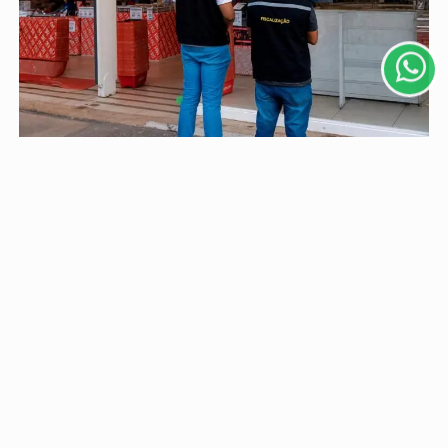
você concorda com nossos Termos de Uso e
Privacidade.
PARA MAIS INFORMAÇÕES,
ACESSE NOSSOS TERMOS
CLICANDO AQUI
PROSSEGUIR
DEFESA DO CONSUMIDOR
Pesquisa do Procon Municipal aponta variação de
até 88% nos preços de presentes para o Dia dos...
Levantamento realizado entre os dias 30 de julho e 3 de
agosto mostra diferenças expressivas nos valores...
Descubra Mais
Não possui uma conta?