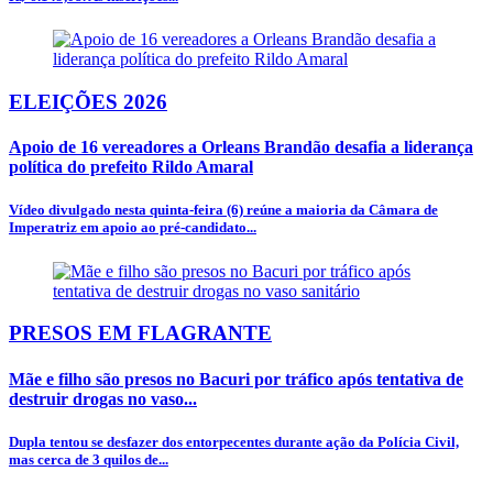
ELEIÇÕES 2026
Apoio de 16 vereadores a Orleans Brandão desafia a liderança
política do prefeito Rildo Amaral
Vídeo divulgado nesta quinta-feira (6) reúne a maioria da Câmara de
Imperatriz em apoio ao pré-candidato...
PRESOS EM FLAGRANTE
Mãe e filho são presos no Bacuri por tráfico após tentativa de
destruir drogas no vaso...
Dupla tentou se desfazer dos entorpecentes durante ação da Polícia Civil,
mas cerca de 3 quilos de...