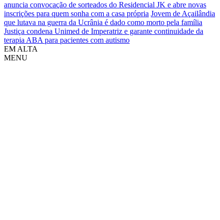
anuncia convocação de sorteados do Residencial JK e abre novas
inscrições para quem sonha com a casa própria
Jovem de Açailândia
que lutava na guerra da Ucrânia é dado como morto pela família
Justiça condena Unimed de Imperatriz e garante continuidade da
terapia ABA para pacientes com autismo
EM ALTA
MENU