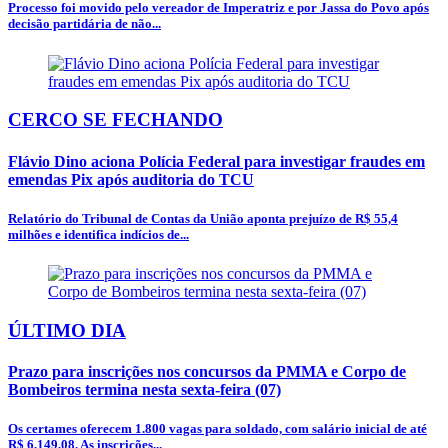
Processo foi movido pelo vereador de Imperatriz e por Jassa do Povo após
decisão partidária de não...
CERCO SE FECHANDO
Flávio Dino aciona Polícia Federal para investigar fraudes em
emendas Pix após auditoria do TCU
Relatório do Tribunal de Contas da União aponta prejuízo de R$ 55,4
milhões e identifica indícios de...
ÚLTIMO DIA
Prazo para inscrições nos concursos da PMMA e Corpo de
Bombeiros termina nesta sexta-feira (07)
Os certames oferecem 1.800 vagas para soldado, com salário inicial de até
R$ 6.149,08. As inscrições...