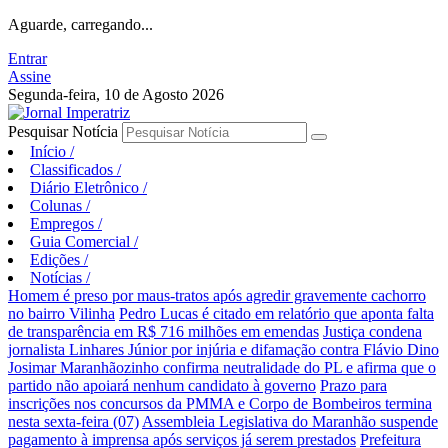
Aguarde, carregando...
Entrar
Assine
Segunda-feira, 10 de Agosto 2026
Pesquisar Notícia
Início
/
Classificados
/
Diário Eletrônico
/
Colunas
/
Empregos
/
Guia Comercial
/
Edições
/
Notícias
/
Homem é preso por maus-tratos após agredir gravemente cachorro
no bairro Vilinha
Pedro Lucas é citado em relatório que aponta falta
de transparência em R$ 716 milhões em emendas
Justiça condena
jornalista Linhares Júnior por injúria e difamação contra Flávio Dino
Josimar Maranhãozinho confirma neutralidade do PL e afirma que o
partido não apoiará nenhum candidato à governo
Prazo para
inscrições nos concursos da PMMA e Corpo de Bombeiros termina
nesta sexta-feira (07)
Assembleia Legislativa do Maranhão suspende
pagamento à imprensa após serviços já serem prestados
Prefeitura