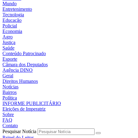
Mundo
Entretenimento
Tecnologia
Educação
Policial
Economia
Agro
Justiça
Saúde
Conteúdo Patrocinado
Esporte
Câmara dos Deputados
Agência DINO
Geral
Direitos Humanos
Notícias
Bairros
Política
INFORME PUBLICITÁRIO
Eleições de Imperatriz
Sobre
FAQ
Contato
Pesquisar Notícia
Painel do Leitor