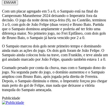
ENVIAR
Com um placar agregado em 5 a 0, o Sampaio está na final do
Campeonato Maranhense 2024 deixando o Imperatriz fora da
decisão. O jogo da noite desta terça-feira (9), no Castelão, terminou
3 a 0, com gols de João Felipe (duas vezes) e Bruno Baio. Partida
que o Sampaio dominou amplamente e poderia até ter feito uma
diferença maior. No primeiro jogo, no Frei Epifâneo, com dois gols
de Bruno Baio, o Sampaio já havia vencido por 2 a 0.
O Sampaio marcou dois gols neste primeiro tempo e dominando
ainda mais as ações do jogo. Os dois gols foram de João Felipe. O
Sampaio ainda colocou bola na trave, com Franklin, e teve ainda um
gol anulado marcado por João Felipe, quando também estava 1 a 0.
Gramado pesado por conta da chuva, mas com o Sampaio dono do
jogo. Na segunda parte do jogo, o domínio aumentou e o Sampaio
ampliou com Bruno Baio, após jogada pela direita de Ferreira.
Depois, o Sampaio diminuiu o ritmo, o Imperatriz forçou pra chegar
mais perto do gol de Felipe, mas nada que deixasse a vitória
tranquila do Sampaio ameaçada.
Publicidade