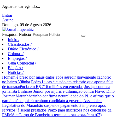
Aguarde, carregando...
Entrar
Assine
Domingo, 09 de Agosto 2026
Pesquisar Notícia
Início
/
Classificados
/
Diário Eletrônico
/
Colunas
/
Empregos
/
Guia Comercial
/
Edições
/
Notícias
/
Homem é preso por maus-tratos após agredir gravemente cachorro
no bairro Vilinha
Pedro Lucas é citado em relatório que aponta falta
de transparência em R$ 716 milhões em emendas
Justiça condena
jornalista Linhares Júnior por injúria e difamação contra Flávio Dino
Josimar Maranhãozinho confirma neutralidade do PL e afirma que o
partido não apoiará nenhum candidato à governo
Assembleia
Legislativa do Maranhão suspende pagamento à imprensa após
serviços já serem prestados
Prazo para inscrições nos concursos da
PMMA e Corpo de Bombeiros termina nesta sexta-feira (07)