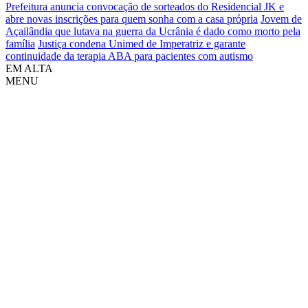
Prefeitura anuncia convocação de sorteados do Residencial JK e
abre novas inscrições para quem sonha com a casa própria
Jovem de
Açailândia que lutava na guerra da Ucrânia é dado como morto pela
família
Justiça condena Unimed de Imperatriz e garante
continuidade da terapia ABA para pacientes com autismo
EM ALTA
MENU