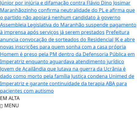
Júnior por injúria e difamação contra Flávio Dino
Josimar
Maranhãozinho confirma neutralidade do PL e afirma que
o partido não apoiará nenhum candidato à governo
Assembleia Legislativa do Maranhão suspende pagamento
à imprensa após serviços já serem prestados
Prefeitura
anuncia convocação de sorteados do Residencial JK e abre
novas inscrições para quem sonha com a casa própria
Homem é preso pela PM dentro da Defensoria Pública em
Imperatriz enquanto aguardava atendimento jurídico
Jovem de Açailândia que lutava na guerra da Ucrânia é
dado como morto pela família
Justiça condena Unimed de
Imperatriz e garante continuidade da terapia ABA para
pacientes com autismo
EM ALTA
MENU