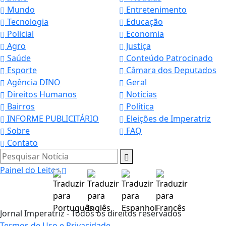
Mundo
Entretenimento
Tecnologia
Educação
Policial
Economia
Agro
Justiça
Saúde
Conteúdo Patrocinado
Esporte
Câmara dos Deputados
Agência DINO
Geral
Direitos Humanos
Notícias
Bairros
Política
INFORME PUBLICITÁRIO
Eleições de Imperatriz
Sobre
FAQ
Contato
Pesquisar Notícia
Painel do Leitor
Jornal Imperatriz - Todos os direitos reservados
Termos de Uso e Privacidade