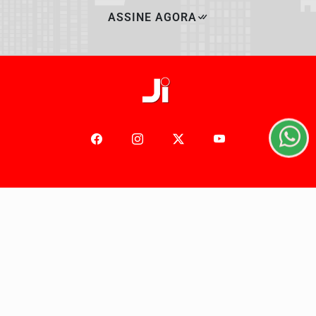
ASSINE AGORA
Termos de Uso e Privacidade
Esse site utiliza cookies para melhorar sua experiência
de navegação. Ao continuar o acesso, entendemos que
você concorda com nossos Termos de Uso e
Privacidade.
PARA MAIS INFORMAÇÕES,
ACESSE NOSSOS TERMOS
CLICANDO AQUI
PROSSEGUIR
Navegue
Início
+Notícias
Mundo
Entretenimento
Tecnologia
Educação
Policial
Economia
Agro
Justiça