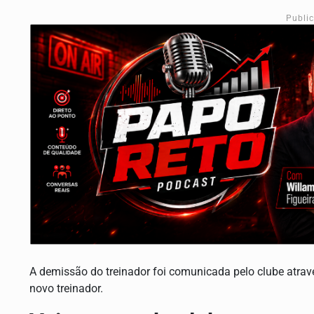
Publi
A demissão do treinador foi comunicada pelo clube atrav
novo treinador.