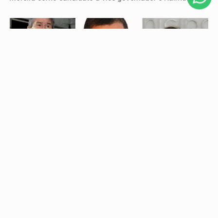
PROSSEGUIR
ELEIÇÕES 2026
Ildon Marques, Jomar Fernandes e ex-secretários
municipais de Saúde encabeçam lista de...
Relação do Tribunal de Contas da União reúne
responsáveis com contas julgadas irregulares e será...