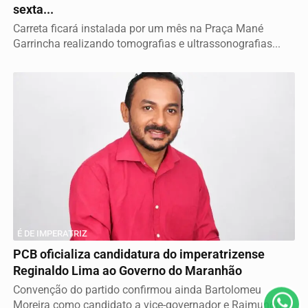
sexta...
Carreta ficará instalada por um mês na Praça Mané
Garrincha realizando tomografias e ultrassonografias...
Termos de Uso e Privacidade
Esse site utiliza cookies para melhorar sua experiência
É DE IMPERATRIZ
de navegação. Ao continuar o acesso, entendemos que
PCB oficializa candidatura do imperatrizense
você concorda com nossos Termos de Uso e
Reginaldo Lima ao Governo do Maranhão
Privacidade.
Convenção do partido confirmou ainda Bartolomeu
PARA MAIS INFORMAÇÕES,
ACESSE NOSSOS TERMOS
CLICANDO AQUI
Moreira como candidato a vice-governador e Raimundo...