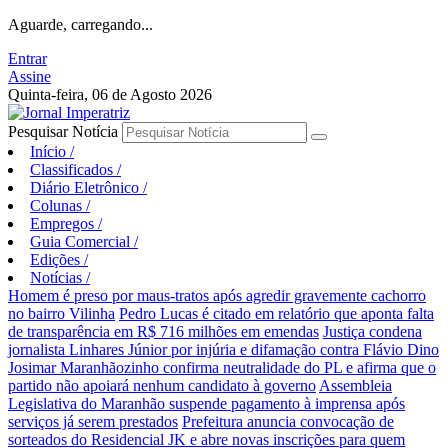
Aguarde, carregando...
Entrar
Assine
Quinta-feira, 06 de Agosto 2026
Pesquisar Notícia
Início
/
Classificados
/
Diário Eletrônico
/
Colunas
/
Empregos
/
Guia Comercial
/
Edições
/
Notícias
/
Homem é preso por maus-tratos após agredir gravemente cachorro
no bairro Vilinha
Pedro Lucas é citado em relatório que aponta falta
de transparência em R$ 716 milhões em emendas
Justiça condena
jornalista Linhares Júnior por injúria e difamação contra Flávio Dino
Josimar Maranhãozinho confirma neutralidade do PL e afirma que o
partido não apoiará nenhum candidato à governo
Assembleia
Legislativa do Maranhão suspende pagamento à imprensa após
serviços já serem prestados
Prefeitura anuncia convocação de
sorteados do Residencial JK e abre novas inscrições para quem