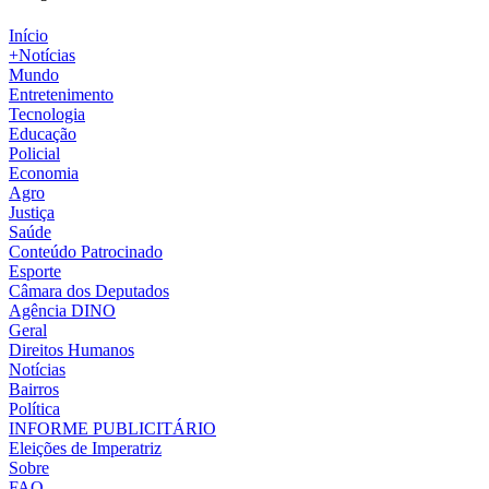
Início
+Notícias
Mundo
Entretenimento
Tecnologia
Educação
Policial
Economia
Agro
Justiça
Saúde
Conteúdo Patrocinado
Esporte
Câmara dos Deputados
Agência DINO
Geral
Direitos Humanos
Notícias
Bairros
Política
INFORME PUBLICITÁRIO
Eleições de Imperatriz
Sobre
FAQ