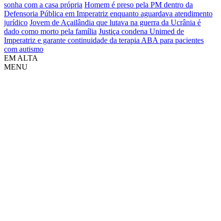
sonha com a casa própria
Homem é preso pela PM dentro da
Defensoria Pública em Imperatriz enquanto aguardava atendimento
jurídico
Jovem de Açailândia que lutava na guerra da Ucrânia é
dado como morto pela família
Justiça condena Unimed de
Imperatriz e garante continuidade da terapia ABA para pacientes
com autismo
EM ALTA
MENU