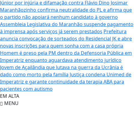
Júnior por injúria e difamação contra Flávio Dino
Josimar
Maranhãozinho confirma neutralidade do PL e afirma que
o partido não apoiará nenhum candidato à governo
Assembleia Legislativa do Maranhão suspende pagamento
à imprensa após serviços já serem prestados
Prefeitura
anuncia convocação de sorteados do Residencial JK e abre
novas inscrições para quem sonha com a casa própria
Homem é preso pela PM dentro da Defensoria Pública em
Imperatriz enquanto aguardava atendimento jurídico
Jovem de Açailândia que lutava na guerra da Ucrânia é
dado como morto pela família
Justiça condena Unimed de
Imperatriz e garante continuidade da terapia ABA para
pacientes com autismo
EM ALTA
MENU