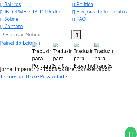
Bairros
Política
INFORME PUBLICITÁRIO
Eleições de Imperatriz
Sobre
FAQ
Contato
Pesquisar Notícia
Painel do Leitor
Jornal Imperatriz - Todos os direitos reservados
Termos de Uso e Privacidade
Termos de Uso e Privacidade
Esse site utiliza cookies para melhorar sua
experiência de navegação. Ao continuar o acesso,
entendemos que você concorda com nossos Termos
de Uso e Privacidade.
PARA MAIS INFORMAÇÕES,
ACESSE NOSSOS TERMOS
CLICANDO AQUI