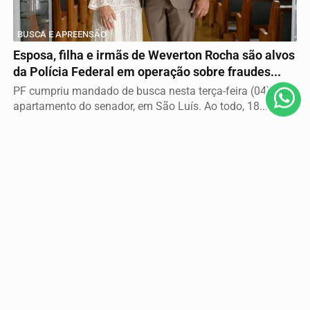
Termos de Uso e Privacidade
Esse site utiliza cookies para melhorar sua experiência
BUSCA E APREENSÃO
de navegação. Ao continuar o acesso, entendemos que
você concorda com nossos Termos de Uso e
Esposa, filha e irmãs de Weverton Rocha são alvos
Privacidade.
da Polícia Federal em operação sobre fraudes...
PARA MAIS INFORMAÇÕES,
ACESSE NOSSOS TERMOS
PF cumpriu mandado de busca nesta terça-feira (04), no
CLICANDO AQUI
apartamento do senador, em São Luís. Ao todo, 18...
PROSSEGUIR
Descubra Mais
Não possui uma conta?
Você pode ler matérias exclusivas, anunciar
classificados e muito mais!