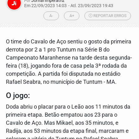
Por
Jornal Imperatriz
Em 22/09/2023 14:03
- Atl.
23/09/2023 19:43
A-
A+
REPORTAR ERROS
O time do Cavalo de Aço sentiu o gosto da primeira
derrota por 2 a 1 pro Tuntum na Série B do
Campeonato Maranhense na tarde desta segunda-
feira (18), jogando fora de casa pela 3ª rodada da
competição. A partida foi disputada no estádio
Rafael Seabra, no município de Tuntum - MA.
O jogo:
Doda abriu o placar para o Leão aos 11 minutos da
primeira etapa. Betão empatou aos 23 para o
Cavalo de Aço. Mas Mikael, aos 35 minutos, e
Radija, aos 53 minutos da etapa final, marcaram e
selaram a vitória do Tuntum no Rafael Seabra.