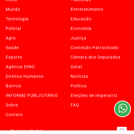
Mundo
Entretenimento
Tecnologia
Educação
Policial
Economia
Agro
Justiça
Saúde
Conteúdo Patrocinado
Esporte
Câmara dos Deputados
Agência DINO
Geral
Termos de Uso e Privacidade
Direitos Humanos
Notícias
Esse site utiliza cookies para melhorar sua experiência
de navegação. Ao continuar o acesso, entendemos que
Bairros
Política
você concorda com nossos Termos de Uso e
INFORME PUBLICITÁRIO
Eleições de Imperatriz
Privacidade.
PARA MAIS INFORMAÇÕES,
ACESSE NOSSOS TERMOS
Sobre
FAQ
CLICANDO AQUI
Contato
PROSSEGUIR