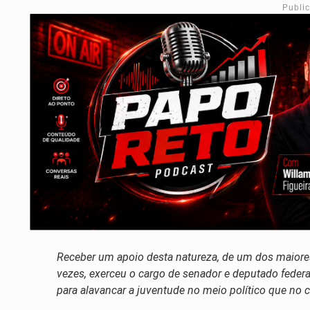
Publi
Receber um apoio desta natureza, de um dos maiores 
vezes, exerceu o cargo de senador e deputado feder
para alavancar a juventude no meio político que no c