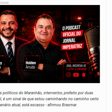
cidade
políticos do Maranhão, interventor, prefeito por duas
al, é um sinal de que estou caminhando no caminho certo
enário atual, está escasso - afirmou Brasmar.