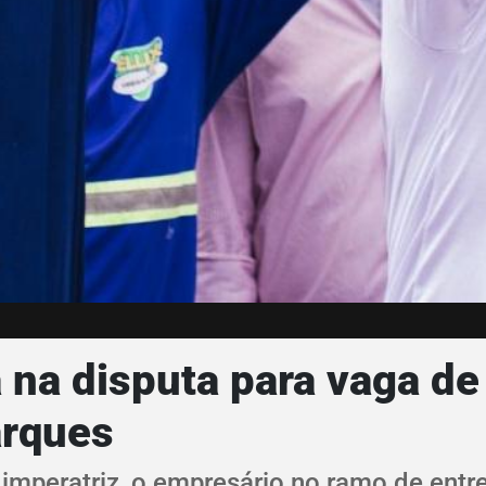
 na disputa para vaga d
arques
m imperatriz, o empresário no ramo de ent