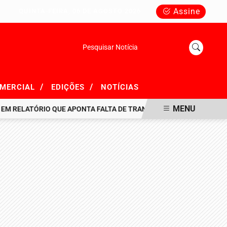
Assine
QUINTA-FEIRA, 06 DE AGOSTO 2026
Pesquisar Notícia
/
/
OMERCIAL
EDIÇÕES
NOTÍCIAS
MENU
LATÓRIO QUE APONTA FALTA DE TRANSPARÊNCIA EM R$ 716 MILHÕ